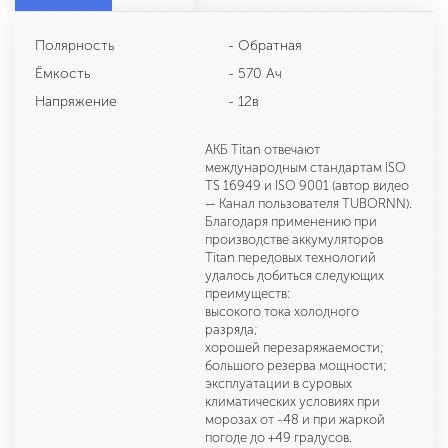
Полярность
- Обратная
Ёмкость
- 570 Ач
Напряжение
- 12в
АКБ Titan отвечают
международным стандартам ISO
TS 16949 и ISO 9001 (автор видео
— Канал пользователя TUBORNN).
Благодаря применению при
производстве аккумуляторов
Titan передовых технологий
удалось добиться следующих
преимуществ:
высокого тока холодного
разряда;
хорошей перезаряжаемости;
большого резерва мощности;
эксплуатации в суровых
климатических условиях при
морозах от -48 и при жаркой
погоде до +49 градусов.