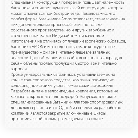
Специальная конструкция поперечин повышает надежность
багажника и снижает шумность всей конструкции, которая
может отмечаться при быстрой езде. Немаловажно, что
особая форма багажников Amos позволяет устанавливать на
них дополнительные приспособления не только
собственного производства, но и других зарубежных и
отечественных марок.Ни дизайном, ни качеством
изготовления не отличаясь от лучших европейских образцов,
багажники AMOS имеют одно ощутимое конкурентное
преимущество – они значительно дешевле западных
аналогов. Данный маркетинговый ход полностью оправдал
себя – объемы продаж продукции быстро и значительно
выросли.
Кроме универсальных багажников, устанавливаемых на
крыше транспортного средства, компания производит
велосипедные стойки, укрепляемые сзади автомобиля.
Разработаны такие велосипедные крепления, которые не
мешают открыванию задних дверей. Выпускаются также
специализированные багажники для транспортировки лыж,
досок для серфинга и т.п. Одной из последних разработок
компании являются закрытые алюминиевые шкафы
эргономической формы, размещаемые на крыше.