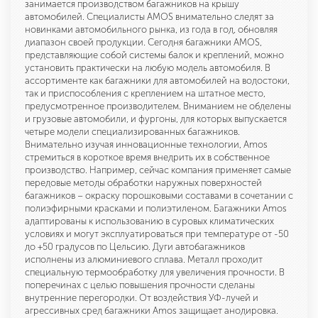
занимается производством багажников на крышу
автомобилей. Специалисты AMOS внимательно следят за
новинками автомобильного рынка, из года в год, обновляя
диапазон своей продукции. Сегодня багажники AMOS,
представляющие собой системы балок и креплений, можно
установить практически на любую модель автомобиля. В
ассортименте как багажники для автомобилей на водостоки,
так и приспособления с креплением на штатное место,
предусмотренное производителем. Вниманием не обделены
и грузовые автомобили, и фургоны, для которых выпускается
четыре модели специализированных багажников.
Внимательно изучая инновационные технологии, Amos
стремиться в короткое время внедрить их в собственное
производство. Например, сейчас компания применяет самые
передовые методы обработки наружных поверхностей
багажников – окраску порошковыми составами в сочетании с
полиэфирными красками и полиэтиленом. Багажники Amos
адаптированы к использованию в суровых климатических
условиях и могут эксплуатироваться при температуре от -50
до +50 градусов по Цельсию. Дуги автобагажников
исполнены из алюминиевого сплава. Металл проходит
специальную термообработку для увеличения прочности. В
поперечинах с целью повышения прочности сделаны
внутренние перегородки. От воздействия УФ-лучей и
агрессивных сред багажники Amos защищает анодировка.