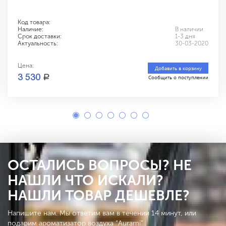
Код товара:
Наличие:
В наличии
Срок доставки:
1-3 дня
Актуальность:
30-03-2020
Цена:
Добавить в корзину
a
3 530
Сообщить о поступлении
ОСТАЛИСЬ ВОПРОСЫ? НЕ
НАШЛИ ЧТО ИСКАЛИ?
НАШЛИ ТОВАР ДЕШЕВЛЕ?
Напишите нам. Мы ответим вам в течении 14 минут, или
подарим ароматизатор воздуха “Aurami”