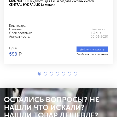
MANNOL CHF жидкость для ГУР и гидравлических систем
CENTRAL HYDRAULIK 1л металл
Код товара:
Наличие:
В наличии
Срок доставки:
1-3 дня
Актуальность:
30-03-2020
Цена:
Добавить в корзину
a
593
Сообщить о поступлении
ОСТАЛИСЬ ВОПРОСЫ? НЕ
НАШЛИ ЧТО ИСКАЛИ?
НАШЛИ ТОВАР ДЕШЕВЛЕ?