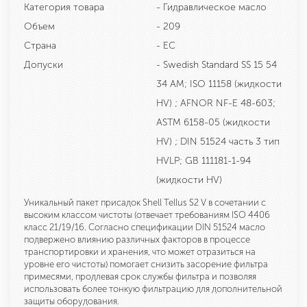
Категория товара
- Гидравлическое масло
Объем
- 209
Страна
- ЕС
Допуски
- Swedish Standard SS 15 54
34 AM; ISO 11158 (жидкости
HV) ; AFNOR NF-E 48-603;
ASTM 6158-05 (жидкости
HV) ; DIN 51524 часть 3 тип
HVLP; GB 111181-1-94
(жидкости HV)
Уникальный пакет присадок Shell Tellus S2 V в сочетании с
высоким классом чистоты (отвечает требованиям ISO 4406
класс 21/19/16. Согласно спецификации DIN 51524 масло
подвержено влиянию различных факторов в процессе
транспортировки и хранения, что может отразиться на
уровне его чистоты) помогает снизить засорение фильтра
примесями, продлевая срок службы фильтра и позволяя
использовать более тонкую фильтрацию для дополнительной
защиты оборудования.