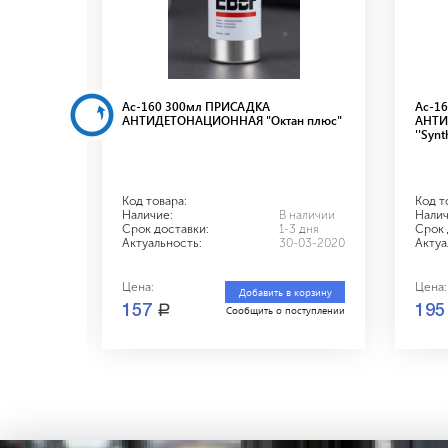
СТИТЕЛЬ
Ас-160 300мл ПРИСАДКА
Ас-1
АНТИДЕТОНАЦИОННАЯ "Октан плюс"
АНТИ
''Synt
Код товара:
Код т
наличии
Наличие:
В наличии
Налич
3 дня
Срок доставки:
1-3 дня
Срок 
-03-2020
Актуальность:
30-03-2020
Актуа
Цена:
Цена:
 корзину
Добавить в корзину
a
157
19
оступлении
Сообщить о поступлении