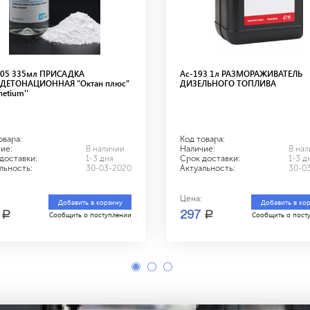
605 335мл ПРИСАДКА
Ас-193 1л РАЗМОРАЖИВАТЕЛЬ
ДЕТОНАЦИОННАЯ "Октан плюс"
ДИЗЕЛЬНОГО ТОПЛИВА
hetium''
овара:
Код товара:
ие:
В наличии
Наличие:
В на
доставки:
1-3 дня
Срок доставки:
1-3 д
льность:
30-03-2020
Актуальность:
30-0
Цена:
Добавить в корзину
Добавить в ко
a
a
5
297
Сообщить о поступлении
Сообщить о пост