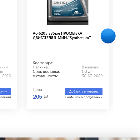
Ас-6205 335мл ПРОМЫВКА
Ас-627 
ДВИГАТЕЛЯ 5-МИН.''Synthetium''
ПОВЫШЕ
Код товара:
Код това
личии
Наличие:
В наличии
Наличие
ня
Срок доставки:
1-3 дня
Срок дос
3-2020
Актуальность:
30-03-2020
Актуальн
Цена:
Цена:
рзину
Добавить в корзину
a
a
205
191
уплении
Сообщить о поступлении