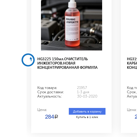
HG3225 150мл.ОЧИСТИТЕЛЬ
HG31
н плюс"
ИНЖЕКТОРОВ.НОВАЯ
КАРБ
КОНЦЕНТРИРОВАННАЯ ФОРМУЛА
КОНЦ
Код товара:
21957
Код т
Срок доставки:
1-3 дня
Срок 
2020
Актуальность:
30-03-2020
Актуа
Цена:
Цена:
 корзину
Добавить в корзину
a
284
1 клик
Купить в 1 клик