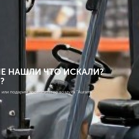
Е НАШЛИ ЧТО ИСКАЛИ?
?
 или подарим ароматизатор воздуха “Aurami”