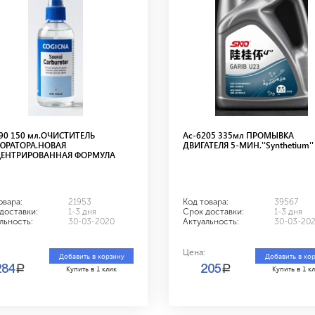
90 150 мл.ОЧИСТИТЕЛЬ
Ас-6205 335мл ПРОМЫВКА
ЮРАТОРА.НОВАЯ
ДВИГАТЕЛЯ 5-МИН.''Synthetium''
ЕНТРИРОВАННАЯ ФОРМУЛА
овара:
21953
Код товара:
39567
доставки:
1-3 дня
Срок доставки:
1-3 дня
льность:
30-03-2020
Актуальность:
30-03-20
Цена:
Добавить в корзину
Добавить в ко
a
a
284
205
Купить в 1 клик
Купить в 1 к