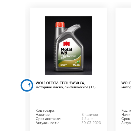
орное
WOLF OFFICIALTECH 5W30 С4,
WOLF 
моторное масло, синтетическое (1л)
мотор
Код товара:
Код т
наличии
Наличие:
В наличии
Налич
3 дня
Срок доставки:
1-3 дня
Срок 
-03-2020
Актуальность:
30-03-2020
Актуа