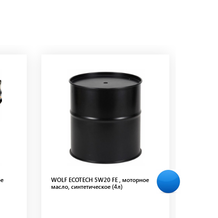
ое
WOLF ECOTECH 5W20 FE , моторное
WOLF EX
масло, синтетическое (4л)
моторное