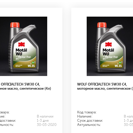
OFFICIALTECH 5W30 С4,
WOLF OFFICIALTECH 5W30 С4,
ное масло, синтетическое (4л)
моторное масло, синтетическое (
овара:
Код товара:
ие:
В наличии
Наличие:
В на
доставки:
1-3 дня
Срок доставки:
1-3 д
льность:
30-03-2020
Актуальность:
30-0