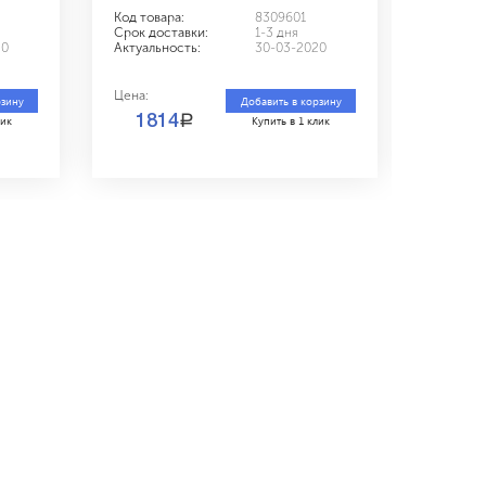
Код товара:
8309601
Код това
Срок доставки:
1-3 дня
Срок дос
20
Актуальность:
30-03-2020
Актуальн
Цена:
Цена:
рзину
Добавить в корзину
a
1814
175
лик
Купить в 1 клик