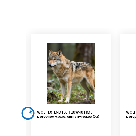
 ,
WOLF EXTENDTECH 10W40 HM ,
WOLF 
е (4л)
моторное масло, синтетическое (5л)
мотор