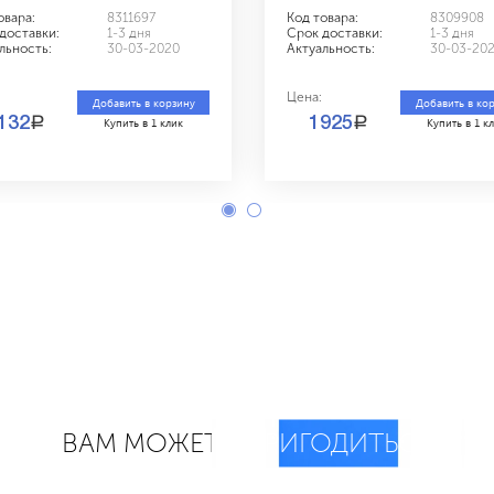
овара:
8311697
Код товара:
8309908
доставки:
1-3 дня
Срок доставки:
1-3 дня
льность:
30-03-2020
Актуальность:
30-03-20
Цена:
Добавить в корзину
Добавить в ко
a
a
132
1925
Купить в 1 клик
Купить в 1 к
ВАМ МОЖЕТ
ПРИГОДИТЬСЯ