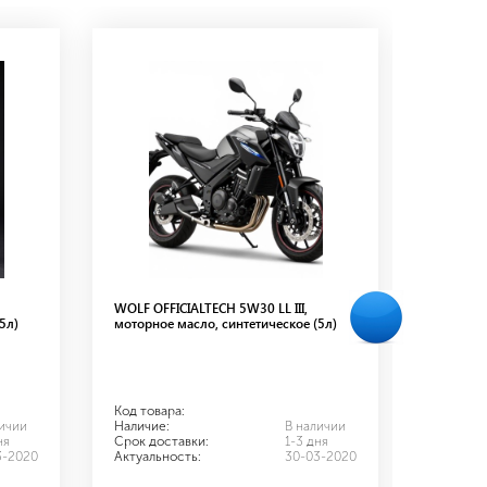
WOLF OFFICIALTECH 5W30 LL III,
WOLF OF
5л)
моторное масло, синтетическое (5л)
моторное
Код товара:
Код това
личии
Наличие:
В наличии
Наличие
ня
Срок доставки:
1-3 дня
Срок дос
3-2020
Актуальность:
30-03-2020
Актуальн