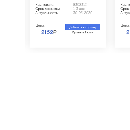
3
Код товара:
8302312
Код т
Срок доставки:
1-3 дня
Срок 
2020
Актуальность:
30-03-2020
Актуа
Цена:
Цена:
 корзину
Добавить в корзину
a
2152
2
1 клик
Купить в 1 клик