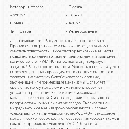
Категория товара
- Смазка
Артикул
- WD420
Объем
- 420мл
Тип товара
- Универсальные
Легко очищает жир, битумные пятна или остатки клея.
Проникает под грязь, сажу и смазочные вещества чтобы
очистить поверхность. Также растворяет клейкие вещества,
позволяя легко удалять этикетки, клейкую ленту и излишнее
количество клея. «WD-40» вытесняет влагу и образует
защитный барьер против сырости. Может вытеснять влагу, что
позволяет устранять проводимость вызванную сыростью в
электронных системах.Освобождает заржавевшие,
заклинившие или примерзшие механизмы. Ослабляет
сцепление между металлом и ржавчиной, позволяет
устранить прикипание и сцепление смерзшихся
металлических частей. Смазывает детали не оставляя на
поверхности жирных или липких следов. Смазывающие
ингредиенты «WD-40» широко рассеиваются и прочно
удерживаются на движущихся частях.«WD-40» предохраняет
металлические поверхности от образования коррозии даже в
самых экстремальных условиях. «WD-40» защищает
металлические поверхности ингредиентами,