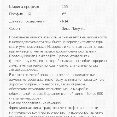
Ширина профиля
- 155
Профиль, (%)
- 65
Диметр посадочный
- R14
Сезон
- Зима Липучка
Потепление климата все больше сказывается на капризности
и непредсказуемости зим, быстрые перепады температуры
стали уже привычными. Изморозь и холодная сырая погода
при нулевой отметке делают дороги очень скользкими.
Поэтому Nokian Hakkapeliitta R разрабатывали как
фрикционную модель, которой подвластны любые сюрпризы
зимы: и мягкая теплая погода, и слякоть, и ледяная стужа.
«Ламели-насосы».
В шашках плечевой зоны шины встроены карманчатые
ламели, которые выкачивают воду из пятна контакта шины с
дорогой по принципу насоса и, таким образом,
обеспечивают усиливают сцепление на мокрой и
обледенелой трассе. В среднем в одной шине – более 800
«ламелей-насосов».
Низкое сопротивление качению.
Фрикционная шина, вращаясь очень эффективно, тратит
минимальное количество энергии. Низкое сопротивление