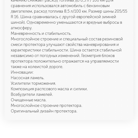
качению снижает расход топлива до 0,5 л / 100 км (Для
сравнения использовался автомобиль с бензиновым
двигателем, расход топлива 8,5 л/100 км. Размер шины 205/55
R 16. Шина сравнивалась с другой европейской зимней
шиной). Одновременно уменьшаются и вредные выбросы в
атмосферу.
Маневренность и стабильность.
Многослойное строение и специальный состав резиновой
смеси протектора улучшают свойства маневрирования и
характеристики стабильности. Шина остается стабильной
независимо от погодных изменений. Геометрия блоков
протектора положительно отражается на управляемости
также на колеистой дороге.
Инновации:
Насосная ламель.
Усилители торможения.
Композиция распсового масла и силики.
Возбудители ламелей.
Очищенные масла.
Многослойное строение протектора.
Оригинальный дизайн протектора.