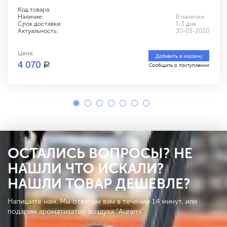
Код товара:
Наличие:
В наличии
Срок доставки:
1-3 дня
Актуальность:
30-03-2020
Цена:
Добавить в корзину
a
4 070
Сообщить о поступлении
ОСТАЛИСЬ ВОПРОСЫ? НЕ
НАШЛИ ЧТО ИСКАЛИ?
НАШЛИ ТОВАР ДЕШЕВЛЕ?
Напишите нам. Мы ответим вам в течении 14 минут, или
подарим ароматизатор воздуха “Aurami”